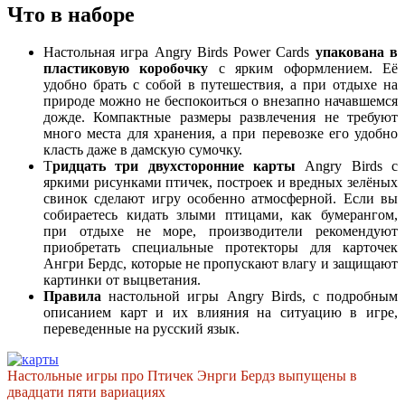
Что в наборе
Настольная игра Angry Birds Power Cards
упакована в
пластиковую коробочку
с ярким оформлением. Её
удобно брать с собой в путешествия, а при отдыхе на
природе можно не беспокоиться о внезапно начавшемся
дожде. Компактные размеры развлечения не требуют
много места для хранения, а при перевозке его удобно
класть даже в дамскую сумочку.
Т
ридцать три двухсторонние карты
Angry Birds с
яркими рисунками птичек, построек и вредных зелёных
свинок сделают игру особенно атмосферной. Если вы
собираетесь кидать злыми птицами, как бумерангом,
при отдыхе не море, производители рекомендуют
приобретать специальные протекторы для карточек
Ангри Бердс, которые не пропускают влагу и защищают
картинки от выцветания.
Правила
настольной игры Angry Birds, с подробным
описанием карт и их влияния на ситуацию в игре,
переведенные на русский язык.
Настольные игры про Птичек Энрги Бердз выпущены в
двадцати пяти вариациях