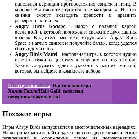
напольная вариация противостояния свинок и птиц. В
коробке Вы найдете строительные материалы. Из них
свинки смогут возводить крепости и дразнить
разъяренных птичек.
Angry Birds Космос
- набор с большой картой
вселенной, в которой происходит сражение двух давних
врагов. Кидайтесь мягкими игрушками Angry Birds
Space в наглых свинок и получайте баллы, когда удается
сбить одну из них.
Angry Birds Mattel
- настольная игра, в которой нужно
строить замки и целиться в сидящих на них свинок.
Какие сооружать здания указано в картах миссий,
которые вы найдете в комплекте набора.
Что еще почитать:
Настольная игра
Халли Галли/Halli Galli: салатная
вечеринка начинается!
Похожие игры
Игры Anrgy Birds выпускаются в многочисленных вариациях.
На витринах можно найти даже шашки и другие классические
развлечения в оформлении одной из популярнейших