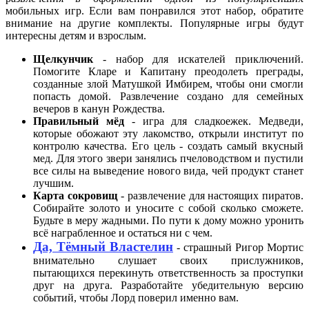
мобильных игр. Если вам понравился этот набор, обратите
внимание на другие комплекты. Популярные игры будут
интересны детям и взрослым.
Щелкунчик
- набор для искателей приключений.
Помогите Кларе и Капитану преодолеть преграды,
созданные злой Матушкой Имбирем, чтобы они смогли
попасть домой. Развлечение создано для семейных
вечеров в канун Рождества.
Правильный мёд
- игра для сладкоежек. Медведи,
которые обожают эту лакомство, открыли институт по
контролю качества. Его цель - создать самый вкусный
мед. Для этого звери занялись пчеловодством и пустили
все силы на выведение нового вида, чей продукт станет
лучшим.
Карта сокровищ
- развлечение для настоящих пиратов.
Собирайте золото и уносите с собой сколько сможете.
Будьте в меру жадными. По пути к дому можно уронить
всё награбленное и остаться ни с чем.
Да, Тёмный Властелин
- страшный Ригор Мортис
внимательно слушает своих прислужников,
пытающихся перекинуть ответственность за проступки
друг на друга. Разработайте убедительную версию
событий, чтобы Лорд поверил именно вам.