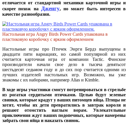
отличается от стандартной механики карточной игры и
Дженгу
скорее похож на
, но может быть интересен в
качестве разнообразия.
Настольная игра Angry Birds Power Cards упакована в
пластиковую коробочку с ярким оформлением
Настольные игры про Птичек Энрги Бердз выпущены в
двадцати пяти вариациях, но самой популярной из них
считается карточная игра от компании Tactic. Финские
производители начали свое дело в тысяча девятьсот
шестьдесят седьмом году и до сих пор считается одними из
лучших издателей настольных игр. Возможно, вы уже
знакомы с их наборами, например Alias и Kimble.
В ходе игры участники смогут потренироваться в стрельбе
из рогатки сердитыми птичками. Целью будут зеленые
свинки, которые крадут у ваших питомцев яйца. Птицы не
хотят, чтобы их дети превратились в завтрак короля и
решают отомстить наглым ворам. Увлекательные
приключения ждут ваших подопечных, которые намерены
забрать свои яйца и наказать свинок.