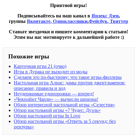
Приятной игры!
Подписывайтесь на наш канал в
Яндекс Дзен
,
группы
Вконтакте
,
Одноклассники
,
Фейсбук
, Твиттер
Ставьте звездочки и пишите комментарии к статьям!
Этим вы нас мотивируете к дальнейшей работе :)
Похожие игры
Карточная игра 21 (очко)
Игра в Дурака не выходит из моды
Сделаем это по-быстрому: что такое игры-филлеры
Настольная игра Алиас: дамы против джентльменов:
описание, правила и ход
Неудержимые единорожки — вперед!
«Чекпойнт Чарли» — вычисли шпиона!
Обзор интересной настольной игры «Селестия»
Обзор настольной игры «7 Чудес: Дуэль»
Обзор настольной игры In Love
Обзор настольной игры «Ответь за 5 секунд: без
цензуры»