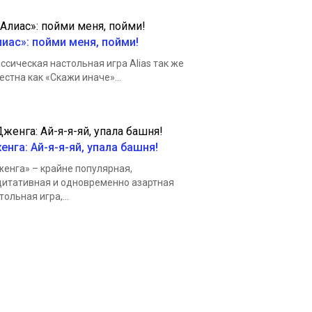
лиас»: пойми меня, пойми!
ссическая настольная игра Alias так же
естна как «Скажи иначе»...
енга: Ай-я-я-яй, упала башня!
енга» – крайне популярная,
итативная и одновременно азартная
тольная игра,...