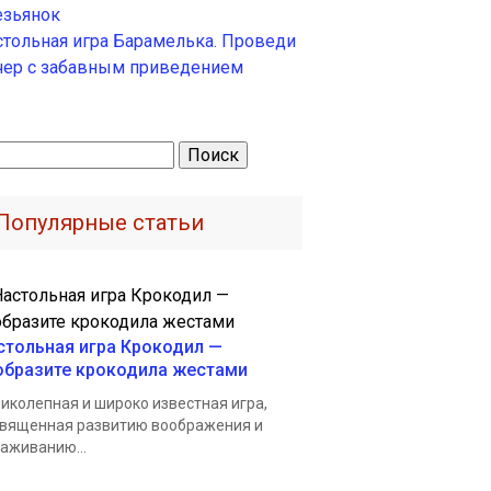
езьянок
стольная игра Барамелька. Проведи
чер с забавным приведением
ти:
Популярные статьи
стольная игра Крокодил —
образите крокодила жестами
иколепная и широко известная игра,
вященная развитию воображения и
аживанию...