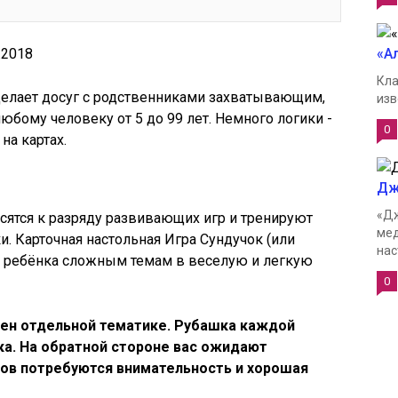
7.2018
«А
Кла
делает досуг с родственниками захватывающим,
изв
любому человеку от 5 до 99 лет. Немного логики -
0
на картах.
Дж
«Дж
осятся к разряду развивающих игр и тренируют
мед
и. Карточная настольная Игра Сундучок (или
нас
ие ребёнка сложным темам в веселую и легкую
0
щен отдельной тематике. Рубашка каждой
чка. На обратной стороне вас ожидают
ов потребуются внимательность и хорошая