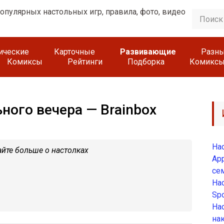
гические
Карточные
Развивающие
Разн
Комиксы
Рейтинги
Подборка
Комикс
ного вечера — Brainbox
На
йте больше о настолках
App
се
На
Spo
На
на