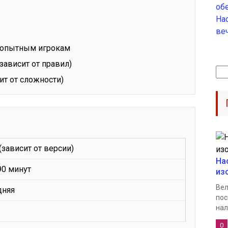
об
На
ве
и опытным игрокам
зависит от правил)
Най
сит от сложности)
(зависит от версии)
На
90 минут
из
Вел
дняя
пос
нал
0