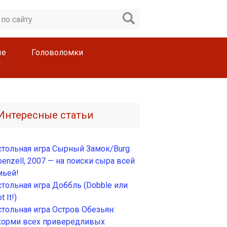
ые
Головоломки
ы
Интересные статьи
стольная игра Сырный Замок/Burg
enzell, 2007 — на поиски сыра всей
мьей!
стольная игра Доббль (Dobble или
t It!)
стольная игра Остров Обезьян:
корми всех привередливых