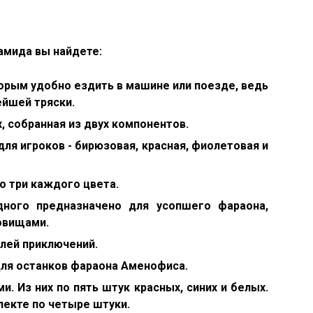
амида вы найдете:
торым удобно ездить в машине или поезде, ведь
йшей тряски.
, собранная из двух компонентов.
ля игроков - бирюзовая, красная, фиолетовая и
о три каждого цвета.
дного предназначено для усопшего фараона,
ровищами.
елей приключений.
для останков фараона Аменофиса.
и. Из них по пять штук красных, синих и белых.
лекте по четыре штуки.