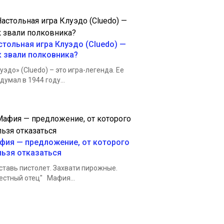
стольная игра Клуэдо (Cluedo) —
к звали полковника?
уэдо» (Сluedo) – это игра-легенда. Ее
думал в 1944 году...
фия — предложение, от которого
льзя отказаться
авь пистолет. Захвати пирожные.
естный отец" Мафия...