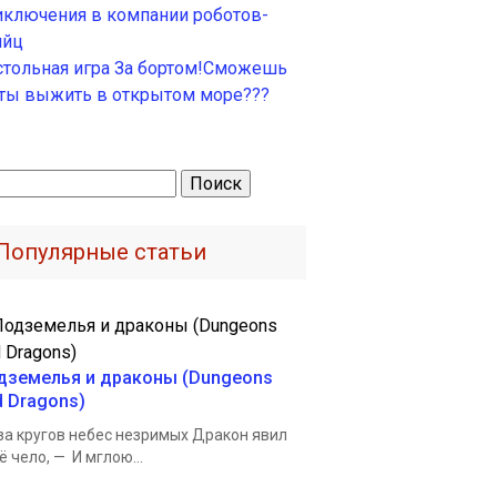
иключения в компании роботов-
ийц
стольная игра За бортом!Сможешь
 ты выжить в открытом море???
ти:
Популярные статьи
дземелья и драконы (Dungeons
d Dragons)
за кругов небес незримых Дракон явил
ё чело, — И мглою...