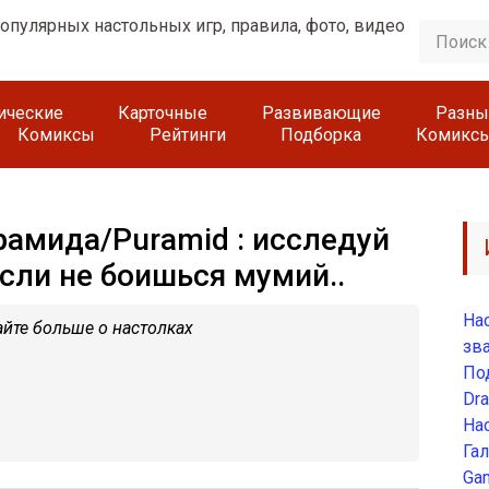
гические
Карточные
Развивающие
Разны
Комиксы
Рейтинги
Подборка
Комикс
рамида/Puramid : исследуй
сли не боишься мумий..
Нас
йте больше о настолках
зв
По
Dra
На
Гал
Ga