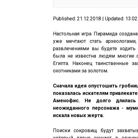
Published: 21.12.2018 | Updated: 13.0
Настольная игра Пирамида создана
уже мечтают стать археологами
развлечениями вы будете ходить
была не известна людям многие с
Египта. Наконец таинственные з
охотниками за золотом.
Сначала идея опустошить гробни
показалась искателям привлекател
Аменофис. Не долго длилась 
неожиданного персонажа - муми
искала новых жертв.
Поиски сокровищ будут захватыв
который давно скучает в одиноч