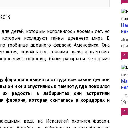
2.2019
На
 для детей, которым исполнилось восемь лет, но
ка
, которые исследуют тайны древнего мира. В
«Кл
 по гробнице древнего фараона Аменофиса. Она
при
толетия, покоясь под тоннами песка в пустынях
0
ахоронения сокровищ были раскрыты четырьмя
цу фараона и вывезти оттуда все самое ценное
Ма
ьной и они спустились в темноту, где покоился
не
их радость: в лабиринтах они встретили
Ост
я фараона, которая скиталась в коридорах и
"Кр
0
ающими, ведь на Искателей охотится фараон,
естве. Бегайте по лабиринтам и пытайтесь не