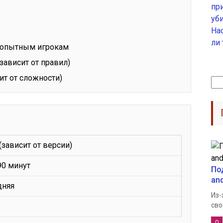
пр
уб
На
ли
и опытным игрокам
зависит от правил)
сит от сложности)
Най
(зависит от версии)
90 минут
По
an
дняя
Из-
сво
0