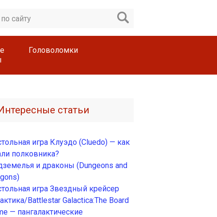
е
Головоломки
ы
Интересные статьи
тольная игра Клуэдо (Cluedo) — как
али полковника?
дземелья и драконы (Dungeons and
gons)
стольная игра Звездный крейсер
актика/Battlestar Galactica:The Board
me — пангалактические