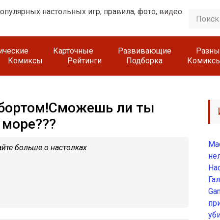
гические
Карточные
Развивающие
Разны
Комиксы
Рейтинги
Подборка
Комикс
 бортом!Сможешь ли ты
 море???
Ма
йте больше о настолках
не
На
Гал
Ga
пр
уб