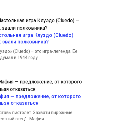
стольная игра Клуэдо (Cluedo) —
к звали полковника?
уэдо» (Сluedo) – это игра-легенда. Ее
думал в 1944 году...
фия — предложение, от которого
льзя отказаться
авь пистолет. Захвати пирожные.
естный отец" Мафия...