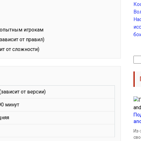
Ко
Во
На
ис
и опытным игрокам
бо
зависит от правил)
сит от сложности)
Най
(зависит от версии)
90 минут
По
дняя
an
Из-
сво