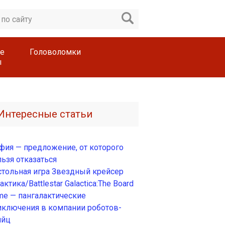
е
Головоломки
ы
Интересные статьи
фия — предложение, от которого
льзя отказаться
стольная игра Звездный крейсер
актика/Battlestar Galactica:The Board
me — пангалактические
иключения в компании роботов-
ийц