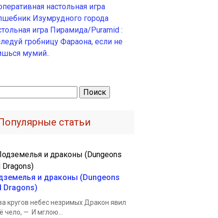
оперативная настольная игра
лшебник Изумрудного города
стольная игра Пирамида/Puramid :
следуй гробницу Фараона, если не
ишься мумий..
ти:
Популярные статьи
дземелья и драконы (Dungeons
d Dragons)
за кругов небес незримых Дракон явил
ё чело, — И мглою...