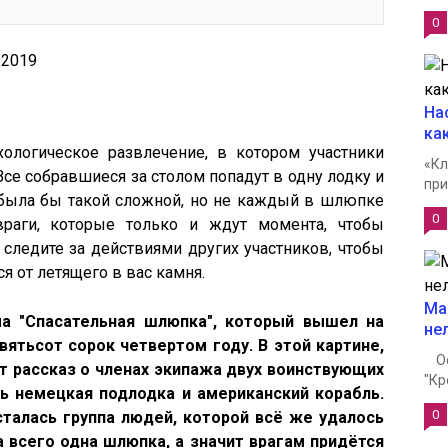
0
4.2019
На
ка
хологическое развлечение, в котором участники
«Кл
се собравшиеся за столом попадут в одну лодку и
при
 была бы такой сложной, но не каждый в шлюпке
0
враги, которые только и ждут момента, чтобы
 следите за действиями других участников, чтобы
я от летящего в вас камня.
Ма
а "Спасательная шлюпка", который вышел на
не
ятьсот сорок четвертом году. В этой картине,
Ост
т рассказ о членах экипажа двух воинствующих
"Кр
сь немецкая подлодка и американский корабль.
0
сталась группа людей, которой всё же удалось
а всего одна шлюпка, а значит врагам придётся