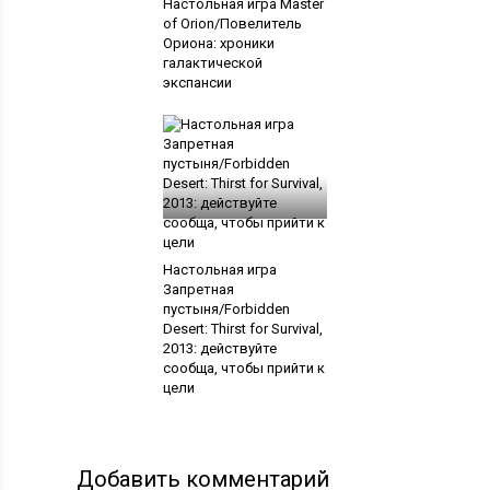
Настольная игра Master
of Orion/Повелитель
Ориона: хроники
галактической
экспансии
Настольная игра
Запретная
пустыня/Forbidden
Desert: Thirst for Survival,
2013: действуйте
сообща, чтобы прийти к
цели
Добавить комментарий