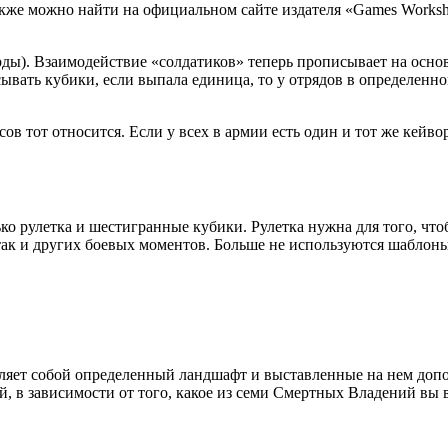
акже можно найти на официальном сайте издателя «Games Works
ды). Взаимодействие «солдатиков» теперь прописывает на осно
вать кубики, если выпала единица, то у отрядов в определенном
в тот относится. Если у всех в армии есть один и тот же кейвор
ко рулетка и шестигранные кубики. Рулетка нужна для того, что
так и других боевых моментов. Больше не используются шаблоны
авляет собой определенный ландшафт и выставленные на нем до
й, в зависимости от того, какое из семи Смертных Владений вы 