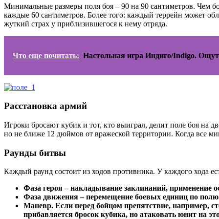
Минимальные размеры поля боя – 90 на 90 сантиметров. Чем бо
каждые 60 сантиметров. Более того: каждый террейн может обл
жуткий страх у приблизившегося к нему отряда.
Что еще почитать:
Настольная игра Индиго/Indigo. Ощу
Расстановка армий
Игроки бросают кубик и тот, кто выиграл, делит поле боя на 
но не ближе 12 дюймов от вражеской территории. Когда все ми
Раунды битвы
Каждый раунд состоит из ходов противника. У каждого хода ес
Фаза героя – накладывание заклинаний, применение о
Фаза движения – перемещение боевых единиц по полю. 
Маневр. Если перед бойцом препятствие, например, ст
прибавляется бросок кубика, но атаковать юнит на эт