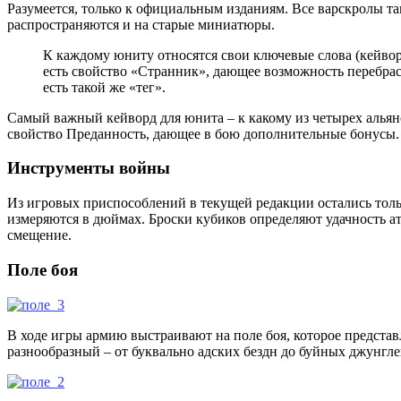
Разумеется, только к официальным изданиям. Все варскролы т
распространяются и на старые миниатюры.
К каждому юниту относятся свои ключевые слова (кейвор
есть свойство «Странник», дающее возможность перебрасы
есть такой же «тег».
Самый важный кейворд для юнита – к какому из четырех альянсо
свойство Преданность, дающее в бою дополнительные бонусы.
Инструменты войны
Из игровых приспособлений в текущей редакции остались толь
измеряются в дюймах. Броски кубиков определяют удачность а
смещение.
Поле боя
В ходе игры армию выстраивают на поле боя, которое предст
разнообразный – от буквально адских бездн до буйных джунгле