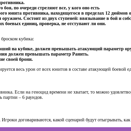
противника.
 боя, по очереди стреляют все, у кого оно есть
бого юнита противника, находящегося в пределах 12 дюймов 
 оружием. Состоит из двух ступеней: ввязывание в бой и соб
их боевых единиц, проверка, не отступают ли они.
 броском кубика:
павший на кубике, должен превышать атакующий параметр ор
нения должен превышать параметр Ранить.
ие своей брони.
ируется весь урон от всех юнитов в составе атакующей боевой 
ика. Если на геноцид времени не хватает, то можно удовлетвор
 партии – 6 раундов.
. Игроки договариваются, какой сценарий будут отыгрывать, как