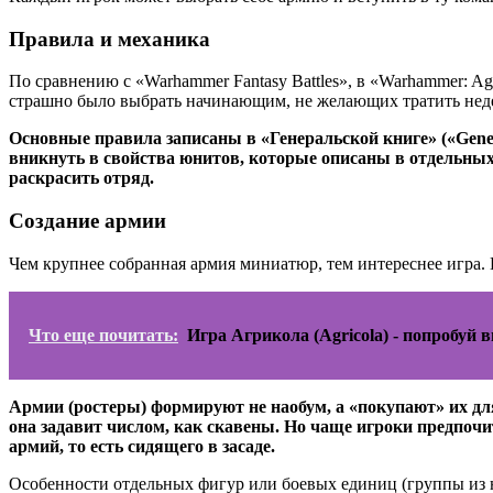
Правила и механика
По сравнению с «Warhammer Fantasy Battles», в «Warhammer: Ag
страшно было выбрать начинающим, не желающих тратить неде
Основные правила записаны в «Генеральской книге» («Gener
вникнуть в свойства юнитов, которые описаны в отдельных 
раскрасить отряд.
Создание армии
Чем крупнее собранная армия миниатюр, тем интереснее игра. П
Что еще почитать:
Игра Агрикола (Agricola) - попробуй 
Армии (ростеры) формируют не наобум, а «покупают» их для 
она задавит числом, как скавены. Но чаще игроки предпоч
армий, то есть сидящего в засаде.
Особенности отдельных фигур или боевых единиц (группы из н