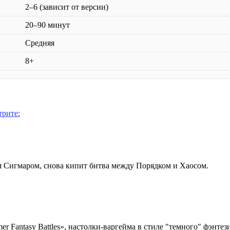
2–6 (зависит от версии)
20–90 минут
Средняя
8+
трите:
м Сигмаром, снова кипит битва между Порядком и Хаосом.
 Fantasy Battles», настолки-варгейма в стиле "темного" фэнтез