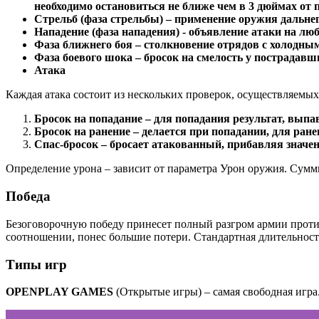
необходимо остановиться не ближе чем в 3 дюймах от 
Стрельб (фаза стрельбы) – применение оружия дальнего
Нападение (фаза нападения) - объявление атаки на лю
Фаза ближнего боя – столкновение отрядов с холодным
Фаза боевого шока – бросок на смелость у пострадавш
Атака
Каждая атака состоит из нескольких проверок, осуществляемых
Бросок на попадание – для попадания результат, вы
Бросок на ранение – делается при попадании, для ра
Спас-бросок – бросает атакованный, прибавляя значен
Определение урона – зависит от параметра Урон оружия. Сумм
Победа
Безоговорочную победу принесет полный разгром армии противн
соотношении, понес большие потери. Стандартная длительность
Типы игр
OPENPLAY GAMES
(Открытые игры) – самая свободная игра