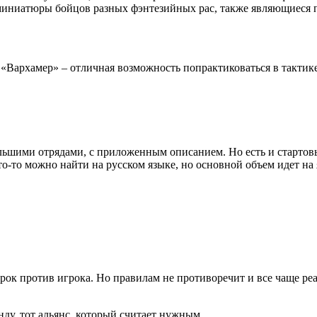
иниатюры бойцов разных фэнтезийных рас, также являющиеся п
, «Вархамер» – отличная возможность попрактиковаться в такти
льшими отрядами, с приложенным описанием. Но есть и стартовы
-то можно найти на русском языке, но основной объем идет на 
ок против игрока. Но правилам не противоречит и все чаще реал
ду, тот альянс, который считает нужным.