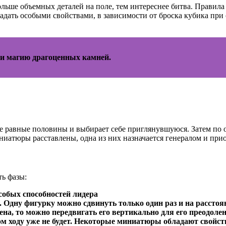
льше объемных деталей на поле, тем интереснее битва. Правила
адать особыми свойствами, в зависимости от броска кубика при
ти магию драгоценных камней.
две равные половины и выбирает себе приглянувшуюся. Затем по 
ниатюры расставлены, одна из них назначается генералом и при
ть фазы:
собых способностей лидера
Одну фигурку можно сдвинуть только один раз и на расстоян
ена, то можно передвигать его вертикально для его преодолен
ом ходу уже не будет. Некоторые миниатюры обладают свойст