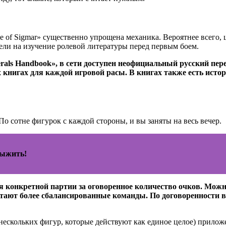
e of Sigmar» существенно упрощена механика. Вероятнее всего, 
ли на изучение ролевой литературы перед первым боем.
als Handbook», в сети доступен неофициальный русский перев
книгах для каждой игровой расы. В книгах также есть истор
о сотне фигурок с каждой стороны, и вы заняты на весь вечер.
выжить!
конкретной партии за оговоренное количество очков. Можно со
итают более сбалансированные команды. По договоренности 
ескольких фигур, которые действуют как единое целое) приложе