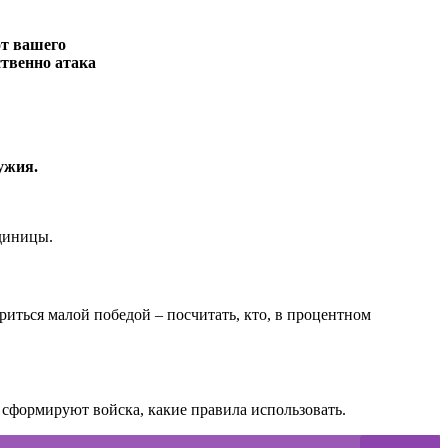
от вашего
ственно атака
ужия.
единицы.
иться малой победой – посчитать, кто, в процентном
 сформируют войска, какие правила использовать.