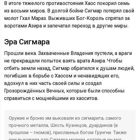
В итоге тяжелого противостояния Хаос покорил семь
из восьми миров. В долгой бойне Сигмар потерял свой
молот Гхал Мараз. Выживших Бог-Король спрятал за
воротами Азира и запечатал переход в другие миры.
Эра Сигмара
Прошли века. Захваченные Владения пустели, а враги
не прекращали попыток взять врата Азира. Чтобы
отбить земли назад, Сигмар обратился к душам людей,
погибших в борьбе с Хаосом и ненавидящих его,
вдохнул в них часть своей силы и создал
Грозорождённых Вечных, которые были способны
справиться с мощнейшими из хаоситов.
Оружие и броню им выковали из сигмарита, самого
прочного металла, Шесть Кузнецов, дуардинов (в
прошлом – гномов), присланных богом Грунгни. Также
они выковали для Сигмара молнии, которые он мог