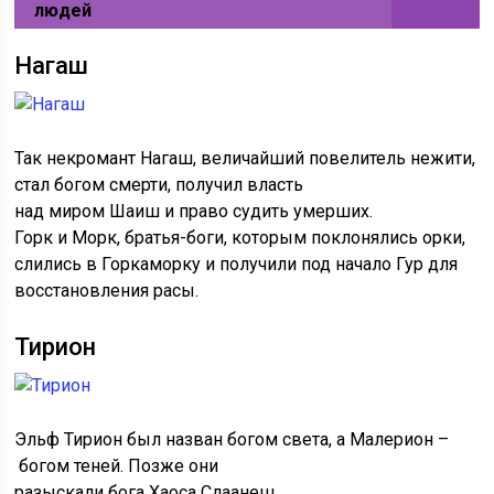
людей
Нагаш
Так некромант Нагаш, величайший повелитель нежити,
стал богом смерти, получил власть
над миром Шаиш и право судить умерших.
Горк и Морк, братья-боги, которым поклонялись орки,
слились в Горкаморку и получили под начало Гур для
восстановления расы.
Тирион
Эльф Тирион был назван богом света, а Малерион –
богом теней. Позже они
разыскали бога Хаоса Слаанеш,