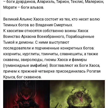
– боги дуардинов, Алариэль, Тирион, Теклис, Малерион,
Морати – боги альвов.
Великий Альянс Хаоса состоит из тех, кто несет волю
Темных богов во Владения Смертных.
К хаоситам относятся собственно воины Хаоса:
Воинство Архаона Всеизбранного, Порабощённые
Тьмой и демоны. С ними выступают
последователи и подчиненные конкретных богов:
кхорниты, нурглиты, тзинчиты, слаанешиты, а также
скавены, зверолюды, гномы Хаоса и фамиры
(гуманоидные амфибии). Возглавляют их Боги Хаоса,
причем к прежней четверке присоединилась Рогатая
Крыса, бог скавенов.